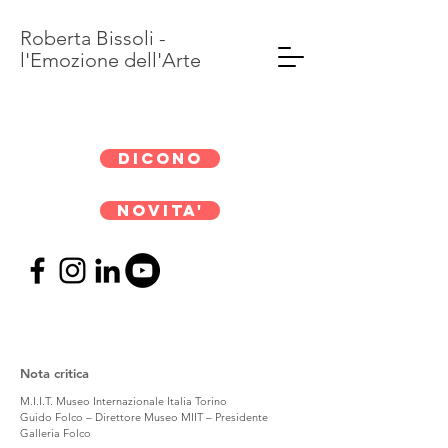
Roberta Bissoli -
l'Emozione dell'Arte
DICONO
NOVITA'
Nota critica
M.I.I.T. Museo Internazionale Italia Torino
Guido Folco – Direttore Museo MIIT – Presidente
Galleria Folco