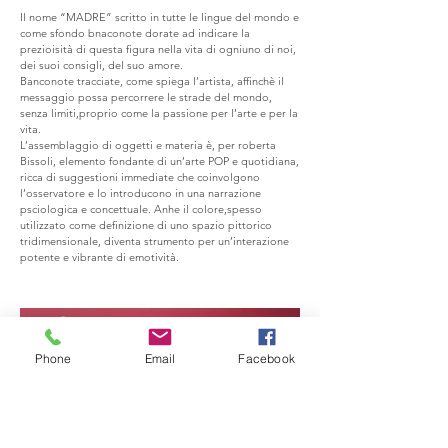
Il nome “MADRE” scritto in tutte le lingue del mondo e
come sfondo bnaconote dorate ad indicare la
prezioisità di questa figura nella vita di ogniuno di noi,
dei suoi consigli, del suo amore.
Banconote tracciate, come spiega l’artista, affinchè il
messaggio possa percorrere le strade del mondo,
senza limiti,proprio come la passione per l’arte e per la
vita.
L’assemblaggio di oggetti e materia è, per roberta
Bissoli, elemento fondante di un’arte POP e quotidiana,
ricca di suggestioni immediate che coinvolgono
l’osservatore e lo introducono in una narrazione
psciologica e concettuale. Anhe il colore,spesso
utilizzato come definizione di uno spazio pittorico
tridimensionale, diventa strumento per un’interazione
potente e vibrante di emotività.
Phone
Email
Facebook